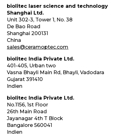
biolitec laser science and technology
Shanghai Ltd.
Unit 302-3, Tower 1, No. 38
De Bao Road
Shanghai 200131
China
sales@ceramoptec.com
biolitec India Private Ltd.
401-405, Urban two
Vasna Bhayli Main Rd, Bhayli, Vadodara
Gujarat 391410
Indien
biolitec India Private Ltd.
No.1156, 1st Floor
26th Main Road
Jayanagar 4th T Block
Bangalore 560041
Indien