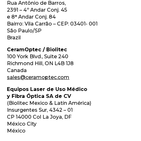
Rua Antônio de Barros,
2391 – 4º Andar Conj. 45
e 8° Andar Conj. 84
Bairro: Vila Carrão – CEP: 03401- 001
São Paulo/SP
Brazil
CeramOptec / Biolitec
100 York Blvd., Suite 240
Richmond Hill, ON L4B 1J8
Canada
sales@ceramoptec.com
Equipos Laser de Uso Médico
y Fibra Óptica SA de CV
(Biolitec Mexico & Latín América)
Insurgentes Sur, 4342 – 01
CP 14000 Col La Joya, DF
México City
México