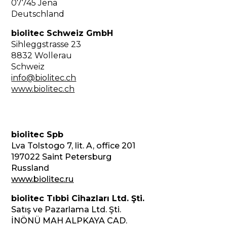
07745 Jena
Deutschland
biolitec Schweiz GmbH
Sihleggstrasse 23
8832 Wollerau
Schweiz
info@biolitec.ch
www.biolitec.ch
biolitec Spb
Lva Tolstogo 7, lit. A, office 201
197022 Saint Petersburg
Russland
www.biolitec.ru
biolitec Tıbbi Cihazları Ltd. Şti.
Satış ve Pazarlama Ltd. Şti.
İNÖNÜ MAH ALPKAYA CAD.