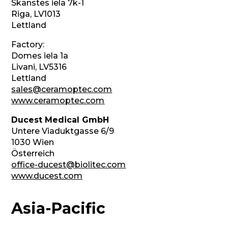
Skanstes iela 7k-1
Riga, LV1013
Lettland
Factory:
Domes iela 1a
Livani, LV5316
Lettland
sales@ceramoptec.com
www.ceramoptec.com
Ducest Medical GmbH
Untere Viaduktgasse 6/9
1030 Wien
Österreich
office-ducest@biolitec.com
www.ducest.com
Asia-Pacific