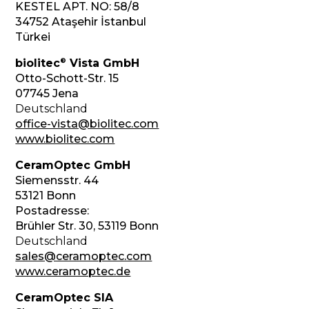
KESTEL APT. NO: 58/8
34752 Ataşehir İstanbul
Türkei
®
biolitec
Vista GmbH
Otto-Schott-Str. 15
07745 Jena
Deutschland
office-vista@biolitec.com
www.biolitec.com
CeramOptec GmbH
Siemensstr. 44
53121 Bonn
Postadresse:
Brühler Str. 30, 53119 Bonn
Deutschland
sales@ceramoptec.com
www.ceramoptec.de
CeramOptec SIA