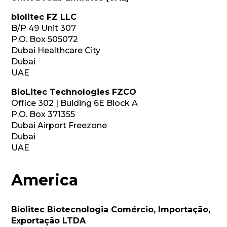
biolitec FZ LLC
B/P 49 Unit 307
P.O. Box 505072
Dubai Healthcare City
Dubai
UAE
BioLitec Technologies FZCO
Office 302 | Buiding 6E Block A
P.O. Box 371355
Dubai Airport Freezone
Dubai
UAE
America
Biolitec Biotecnologia Comércio, Importação, 
Exportação LTDA